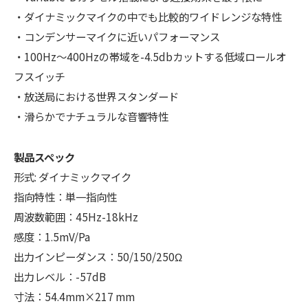
・ダイナミックマイクの中でも比較的ワイドレンジな特性
・コンデンサーマイクに近いパフォーマンス
・100Hz～400Hzの帯域を-4.5dbカットする低域ロールオ
フスイッチ
・放送局における世界スタンダード
・滑らかでナチュラルな音響特性
製品スペック
形式: ダイナミックマイク
指向特性：単一指向性
周波数範囲：45Hz-18kHz
感度：1.5mV/Pa
出力インピーダンス：50/150/250Ω
出力レベル：-57dB
寸法：54.4mm×217 mm