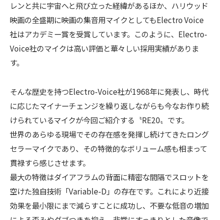
レンと共に宇宙へと飛び立った経緯があるほか、ハリウッド
映画の全盛期に映画の集音用マイクとしてもElectro Voice
社はアカデミー賞を受賞しています。このように、Electro-
Voice社のマイクは高い評価と華々しい採用実績がありま
す。
そんな歴史を持つElectro-Voice社が1968年に発表し、時代
に応じたマイナーチェンジを繰り返しながらも今なお作り続
けられているマイクが今回ご紹介する〝RE20〟です。
世界のあらゆる現場でその存在感を発揮し続けてきたロング
セラーマイクであり、その特徴的なボリューム感も相まって
貫禄すら感じさせます。
最大の特徴はダイアフラムの背面に精密な間隔でスロットを
空けた独自技術「Variable-D」の存在です。これにより近接
効果を最小限にまで減らすことに成功し、不要な低音の増加
による歪みやダブつきを抑え、非常にすっきりとした音像で