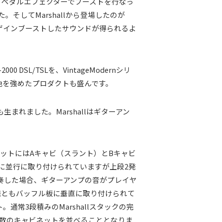
、ペダルエフェクターでブーストを行なっ
してMarshallから登場したのが
ともゲインブーストしたサウンドが得られるよ
L/TSLを、VintageModernシリ
ジ色を強めたプロダクトも盛んです。
まれました。Marshallはギターアン
ビネットにはAキャビ（スラント）とBキャビ
に並行に取り付けられていますが上段2発
奏した場合、ギターアンプの音がプレイヤ
発ともバッフル板に垂直に取り付けられて
常3段積みのMarshallスタックの完
無数のキャビネットを並べることとなりま