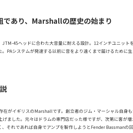
であり、Marshallの歴史の始まり
なる、JTM-45ヘッドに合わた大音量に耐える設計。12インチユニ
た。PAシステムが発達する以前に音をより遠くまで届けるために
解説
す存在がイギリスのMarshallです。創立者のジム・マーシャル自
上げました。元々はドラムの専門店だった様ですが、次第に客が増
れであれば自身でアンプを製作しようとFender Bassmanの回路を