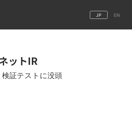
JP
EN
ャビネットIR
録と検証テストに没頭