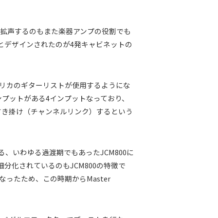
を拡声するのもまた楽器アンプの役割でも
とデザインされたのが4発キャビネットの
スやアメリカのギターリストが使用するようにな
インプットがある4インプットなっており、
すき掛け（チャンネルリンク）するという
である、いわゆる過渡期でもあったJCM800に
と細分化されているのもJCM800の特徴で
たため、この時期からMaster