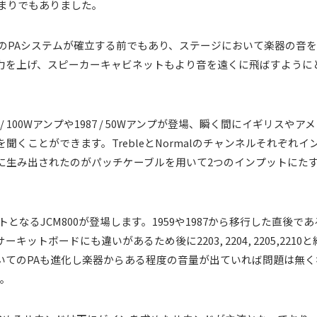
の始まりでもありました。
ジのPAシステムが確立する前でもあり、ステージにおいて楽器の音
力を上げ、スピーカーキャビネットもより音を遠くに飛ばすように
59 / 100Wアンプや1987 / 50Wアンプが登場、瞬く間にイギリ
くことができます。TrebleとNormalのチャンネルそれぞれ
に生み出されたのがパッチケーブルを用いて2つのインプットにた
ヒットとなるJCM800が登場します。1959や1987から移行した直後
トボードにも違いがあるため後に2203, 2204, 2205,2210
てのPAも進化し楽器からある程度の音量が出ていれば問題は無くなっ
た。