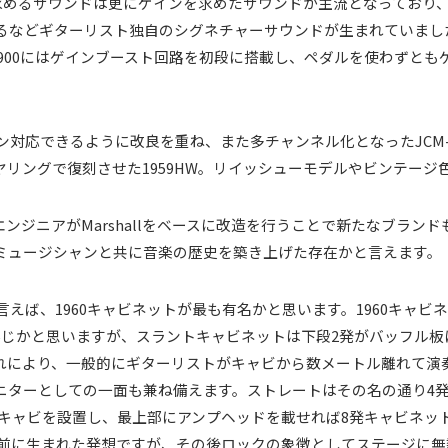
が求めるサウンドは更にゲインを求めたサウンドが主流となっており
などギターリスト独自のシグネチャーサウンドが生まれていました。そ
。JCM900にはゲインブースト回路を初段に搭載し、ペダルを使わず
応できるように改良を重ね、また多チャンネル化となったJCM-2000 DS
ヤリングで復刻させた1959HW。リイッシューモデルやビンテー
ジニアがMarshallをベースに改造を行うことで新たなブランドも生
ミュージシャンと共に音楽の歴史を築き上げた存在かと言えます。
トと言えば、1960キャビネットが最も有名かと思います。1960キャ
存じかと思いますが、スラントキャビネットは下段2発がバッフル板
れにより、一般的にギターリストがキャビから数メートル離れて演
ニターとしての一面も兼ね備えます。ストレートはその名の通り4
キャビを設置し、最上部にアンプヘッドを載せれば8発キャビネット。通
以前に生まれた発想ですが、その後ロックの象徴としてステージに