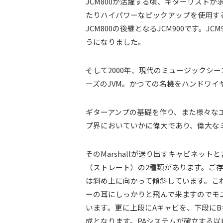
JCM800が活躍する頃、ギターリスト
たりハイパワーなピックアップを使用する
JCM800の後継となるJCM900です
うになりました。
そして2000年、現代のミュージックシーン対
ーズのJVM。かつての名機をハンドワイ
ギターアンプの基礎を作り、また様々なエン
プ界においていかに偉大であり、偉大な
そのMarshallが送り出すキャビネッ
（ストレート）の2種類があります。ご
は斜め上に向かって傾斜しています。こ
ーの耳にしっかりと飛んで来ますのでモ
います。更に上段にAキャビを、下段にB
成となります。PAシステムが確立する