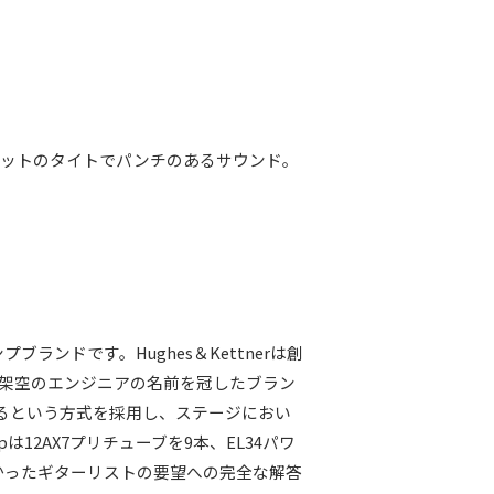
ャビネットのタイトでパンチのあるサウンド。
ブランドです。Hughes＆Kettnerは創
った架空のエンジニアの名前を冠したブラン
が光るという方式を採用し、ステージにおい
12AX7プリチューブを9本、EL34パワ
なかったギターリストの要望への完全な解答