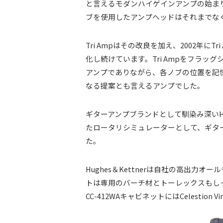
と言えるモダンハイゲインアンプの始ま
ブを使用したアンプヘッドはそれまでな
Tri Ampはその改良を加え、2002年に
化し続けています。Tri Ampをフラッ
アンプでありながら、各ノブの位置を記憶しリコー
なる提案とも言えるアンプでした。
ギターアンプブランドとして馴染み深いHug
たロータリシミュレーターとして、ギタ
た。
Hughes＆Kettnerは自社の高出力
トは専用のバーチ材とトーレックスもし
CC-412WAキャビネットにはCelestio