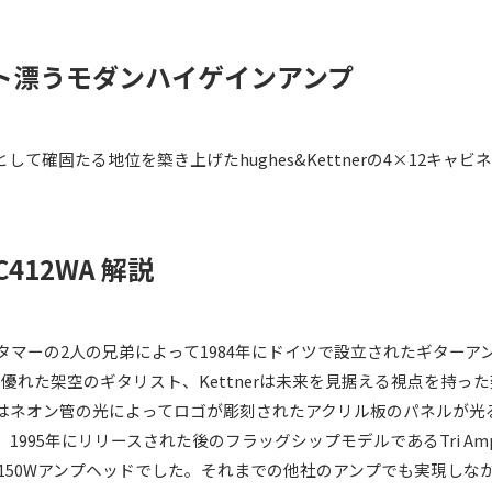
ト漂うモダンハイゲインアンプ
て確固たる地位を築き上げたhughes&Kettnerの4×12キ
CC412WA 解説
ースタマーの2人の兄弟によって1984年にドイツで設立されたギターアンプ
に優れた架空のギタリスト、Kettnerは未来を見据える視点を持
tnerはネオン管の光によってロゴが彫刻されたアクリル板のパネル
95年にリリースされた後のフラッグシップモデルであるTri Ampは
、150Wアンプヘッドでした。それまでの他社のアンプでも実現し