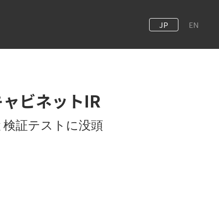
JP
EN
– キャビネットIR
録と検証テストに没頭