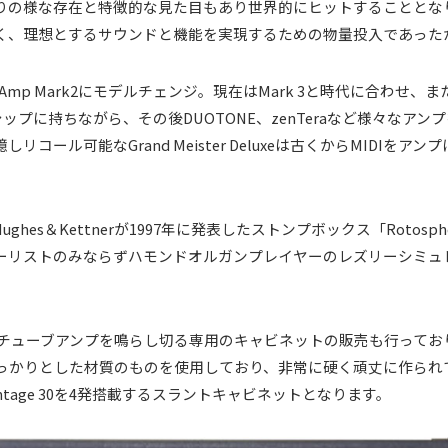
りの様な存在と特徴的な見た目もあり世界的にヒットすることとな
く、理想とするサウンドと機能を実現するための物量投入であった
Tri Amp Mark2にモデルチェンジ。現在はMark 3と時代に合
グシップに持ちながら、その後DUOTONE、zenTeraなど様々な
ル可能なGrand Meister Deluxeは古くからMIDIをアンプに
hes＆Kettnerが1997年に発表したストンプボックス「Rotos
ーリストのみならずハモンドオルガンプレイヤーのレズリーシミュ
オールチューブアンプを鳴らし切る専用のキャビネットの販売も行っております
っかりとした材質のものを使用しており、非常に硬く頑丈に作られ
n Vintage 30を4発搭載するスラントキャビネットとなります。