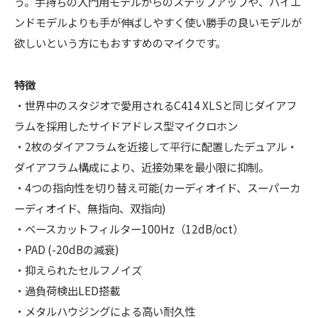
う。手持ちの入門用モデルからのステップアップや、ハイエ
ンドモデルよりも手が伸ばしやすく使い勝手の良いモデルが
欲しいという方にもおすすめのマイクです。
特徴
・世界中のスタジオで愛用されるC414 XLSと同じダイアフ
ラムを採用したサイドアドレス型マイクロホン
・2枚のダイアフラムを近接して平行に配置したデュアル・
ダイアフラム構成により、近接効果を最小限に抑制。
・4つの指向性を切り替え可能(カーディオイド、スーパーカ
ーディオイド、無指向、双指向)
・ベースカットフィルター100Hz（12dB/oct）
・PAD (-20dBの減衰)
・抑えられたセルフノイズ
・過負荷検出LED搭載
・メタルハウジングによる高い耐久性