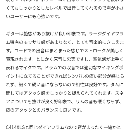
くてもしっかりとしたレベルで出音してくれるので声が小さ
いユーザーにも心強いです。
ギターは艶感があり抜けが良い印象です。ラージダイヤフラ
ム特有のモッサリ感があまりなく、とても音楽的にきこえま
す。コードでの出音はまとまった感じでストロークが美しく
表現されます。とにかく原音に忠実ですし、空気感が上手く
表れるマイクです。ドラムでの収音では適切なマイキングポ
イントに立てることができればシンバルの痛い部分が感じら
れず、細くて硬い音にならないので相性は良好です。タムに
関してはアタック感をしっかりと捉えられてくれます。スネ
アについても抜けが良く好印象で、リムの音も硬くならず、
皮のアタックとのバランスも良いです。
C414XLSと同じダイアフラムなので音がまったく一緒かと