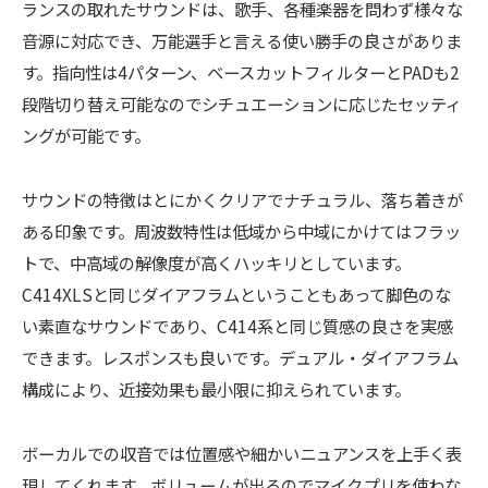
ランスの取れたサウンドは、歌手、各種楽器を問わず様々な
音源に対応でき、万能選手と言える使い勝手の良さがありま
す。指向性は4パターン、ベースカットフィルターとPADも2
段階切り替え可能なのでシチュエーションに応じたセッティ
ングが可能です。
サウンドの特徴はとにかくクリアでナチュラル、落ち着きが
ある印象です。周波数特性は低域から中域にかけてはフラッ
トで、中高域の解像度が高くハッキリとしています。
C414XLSと同じダイアフラムということもあって脚色のな
い素直なサウンドであり、C414系と同じ質感の良さを実感
できます。レスポンスも良いです。デュアル・ダイアフラム
構成により、近接効果も最小限に抑えられています。
ボーカルでの収音では位置感や細かいニュアンスを上手く表
現してくれます。ボリュームが出るのでマイクプリを使わな