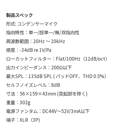
製品スペック
形式: コンデンサーマイク
指向特性：単一/超単一/無/双指向性
周波数範囲：20Hz ～ 20kHz
感度：-34dB re 1V/Pa
ローカットフィルター：Flat/100Hz（12dB/oct）
出力インピーダンス：200Ω以下
最大SPL：135dB SPL ( パッドOFF、THD 0.5%）
セルフノイズレベル：8dB
寸法：56×159×43mm (突起部を除く)
重量：302g
電源ファンタム：DC44V～52V/3mA以下
端子：XLR（3P)