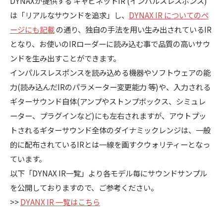
DYNAXが提供する キャビネットIR (インパルスレスポンス)
は「リアルなサウンドを追求」し、
DYNAX IR についてのペ
ージにも記載
の通り、独自の手法を用い生み出されているIR
となり、お使いのIRローダーに読み込む事で品質の高いサウ
ンドを生み出すことができます。
インパルスレスポンスを読み込める機器やソフトウェアの能
力(読み込んだIRのパラメーター変更能力 等)や、入力される
ギターサウンド自体(アンプやストンプボックス、シミュレ
ーター、プラグインなど)にも左右されますが、アウトプッ
トされるギターサウンド全体のダイナミックレンジは、一般
的に配布されているIRとは一線を画すクウォリティーとなっ
ています。
以下「DYNAX IR一覧」より各モデル毎にサウンドサンプル
を公開しておりますので、ご参考ください。
>>
DYANX IR 一覧はこちら