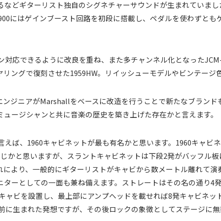
などギターリスト独自のシグネチャーサウンドが生まれていました。そ
。JCM900にはゲインブースト回路を初段に搭載し、ペダルを使わず
応できるように改良を重ね、また多チャンネル化となったJCM-2000 DS
ヤリングで復刻させた1959HW。リイッシューモデルやビンテー
ジニアがMarshallをベースに改造を行うことで新たなブランドも生
ミュージシャンと共に音楽の歴史を築き上げた存在かと言えます。
トと言えば、1960キャビネットが最も有名かと思います。1960キャ
存じかと思いますが、スラントキャビネットは下段2発がバッフル板
れにより、一般的にギターリストがキャビから数メートル離れて演
ニターとしての一面も兼ね備えます。ストレートはその名の通り4
キャビを設置し、最上部にアンプヘッドを載せれば8発キャビネット。通
以前に生まれた発想ですが、その後ロックの象徴としてステージに