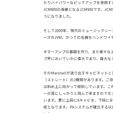
たりハイパワーなピックアップを使用する
JCM800の後継となるJCM900です
うになりました。
そして2000年、現代のミュージックシーン対
ーズのJVM。かつての名機をハンドワイ
ギターアンプの基礎を作り、また様々なエン
プ界においていかに偉大であり、偉大な
そのMarshallが送り出すキャビネッ
（ストレート）の2種類があります。ご
は斜め上に向かって傾斜しています。こ
ーの耳にしっかりと飛んで来ますのでモ
います。更に上段にAキャビを、下段にB
成となります。PAシステムが確立する