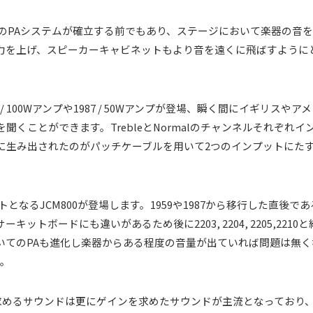
ジのPAシステムが確立する前でもあり、ステージにおいて楽器の音
力を上げ、スピーカーキャビネットもより音を遠くに飛ばすように
59 / 100Wアンプや1987 / 50Wアンプが登場、瞬く間にイギリ
くことができます。TrebleとNormalのチャンネルそれぞれ
に生み出されたのがパッチケーブルを用いて2つのインプットにた
ヒットとなるJCM800が登場します。1959や1987から移行した直後
トボードにも違いがあるため後に2203, 2204, 2205,2210
てのPAも進化し楽器からある程度の音量が出ていれば問題は無くなっ
た。
が求めるサウンドは更にゲインを求めたサウンドが主流となっており