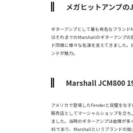
メガヒットアンプのJ
ギターアンプとして最も有名なブランドMar
はそれまでのMarshallのギターアン
ド同様に様々な名演を支えてきました。
ンドが魅力。
Marshall JCM800 
アメリカで登場したFenderと双璧をな
販売店としてマーシャルショップを立ち
ました。当時のギターアンプは故障が多く、そ
45であり、Marshallというブランド