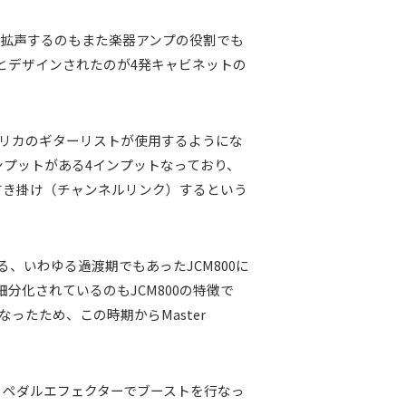
を拡声するのもまた楽器アンプの役割でも
とデザインされたのが4発キャビネットの
スやアメリカのギターリストが使用するようにな
インプットがある4インプットなっており、
すき掛け（チャンネルリンク）するという
である、いわゆる過渡期でもあったJCM800に
と細分化されているのもJCM800の特徴で
たため、この時期からMaster
、ペダルエフェクターでブーストを行なっ