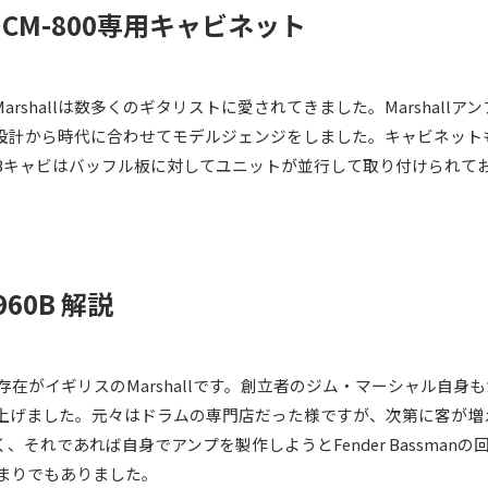
CM-800専用キャビネット
shallは数多くのギタリストに愛されてきました。Marshallアン
プの設計から時代に合わせてモデルジェンジをしました。キャビネットも
Bキャビはバッフル板に対してユニットが並行して取り付けられて
1960B 解説
す存在がイギリスのMarshallです。創立者のジム・マーシャル自
上げました。元々はドラムの専門店だった様ですが、次第に客が増
れであれば自身でアンプを製作しようとFender Bassmanの回路を
の始まりでもありました。