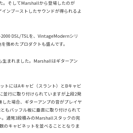
してMarshallから登場したのが
ともゲインブーストしたサウンドが得られるよ
L/TSLを、VintageModernシリ
ジ色を強めたプロダクトも盛んです。
まれました。Marshallはギターアン
ビネットにはAキャビ（スラント）とBキャビ
に並行に取り付けられていますが上段2発
奏した場合、ギターアンプの音がプレイヤ
発ともバッフル板に垂直に取り付けられて
常3段積みのMarshallスタックの完
無数のキャビネットを並べることとなりま