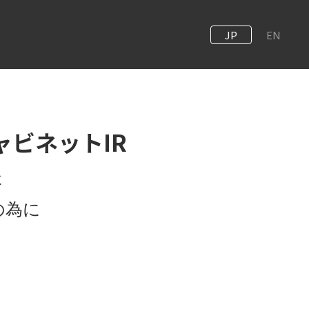
JP
EN
– キャビネットIR
た
の為に