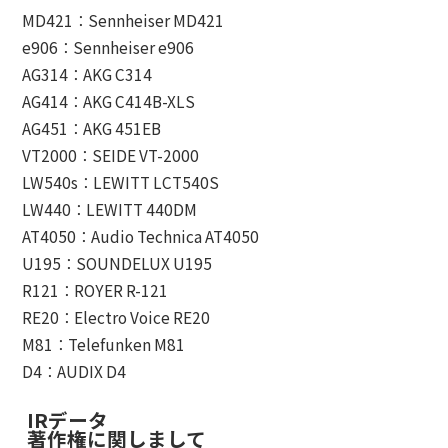
MD421：Sennheiser MD421
e906：Sennheiser e906
AG314：AKG C314
AG414：AKG C414B-XLS
AG451：AKG 451EB
VT2000：SEIDE VT-2000
LW540s：LEWITT LCT540S
LW440：LEWITT 440DM
AT4050：Audio Technica AT4050
U195：SOUNDELUX U195
R121：ROYER R-121
RE20：Electro Voice RE20
M81：Telefunken M81
D4：AUDIX D4
IRデータ
著作権に関しまして