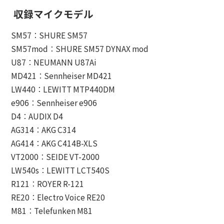
収録マイクモデル
SM57：SHURE SM57
SM57mod：SHURE SM57 DYNAX mod
U87：NEUMANN U87Ai
MD421：Sennheiser MD421
LW440：LEWITT MTP440DM
e906：Sennheiser e906
D4：AUDIX D4
AG314：AKG C314
AG414：AKG C414B-XLS
VT2000：SEIDE VT-2000
LW540s：LEWITT LCT540S
R121：ROYER R-121
RE20：Electro Voice RE20
M81：Telefunken M81