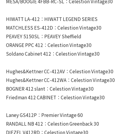
MESA/BOOGIE 4FBB-RC-SL：Celestion Vintage30
HIWATT LA-412：HIWATT LEGEND SERIES
MATCHLESS ES-412D：Celestion Vintage30
PEAVEY 5150SL：PEAVEY Sheffield
ORANGE PPC 412：Celestion Vintage30
Soldano Cabinet 412：Celestion Vintage30
Hughes&Kettner CC-412AV：Celestion Vintage30
Hughes&Kettner CC-412WA：Celestion Vintage30
BOGNER 412 slant：Celestion Vintage30
Friedman 412 CABINET：Celestion Vintage30
Laney GS412P：Premier Vintage 60
RANDALL NB 412：Celestion Greenback 30
DIEZEL V412RD：Celestion Vintage30